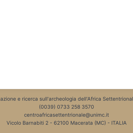
ione e ricerca sull'archeologia dell'Africa Settentriona
(0039) 0733 258 3570
centroafricasettentrionale@unimc.it
Vicolo Barnabiti 2 - 62100 Macerata (MC) - ITALIA