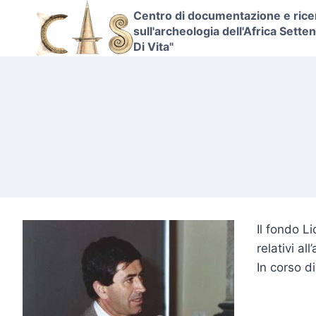
Skip
Centro di documentazione e rice
to
sull'archeologia dell'Africa Sette
Di Vita"
content
Il fondo L
relativi al
In corso d