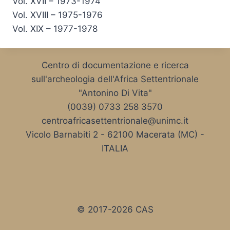
Vol. XVII – 1973-1974
Vol. XVIII – 1975-1976
Vol. XIX – 1977-1978
Centro di documentazione e ricerca
sull'archeologia dell'Africa Settentrionale
"Antonino Di Vita"
(0039) 0733 258 3570
centroafricasettentrionale@unimc.it
Vicolo Barnabiti 2 - 62100 Macerata (MC) -
ITALIA
© 2017-2026 CAS