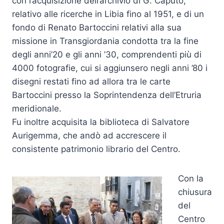
con l’acquisizione dell’archivio di G. Caputo,
relativo alle ricerche in Libia fino al 1951, e di un
fondo di Renato Bartoccini relativi alla sua
missione in Transgiordania condotta tra la fine
degli anni’20 e gli anni ’30, comprendenti più di
4000 fotografie, cui si aggiunsero negli anni ’80 i
disegni restati fino ad allora tra le carte
Bartoccini presso la Soprintendenza dell’Etruria
meridionale.
Fu inoltre acquisita la biblioteca di Salvatore
Aurigemma, che andò ad accrescere il
consistente patrimonio librario del Centro.
Con la
chiusura
del
Centro