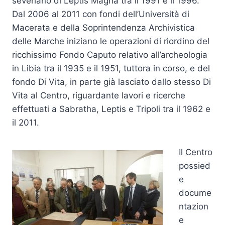
severiano di Leptis Magna tra il 1991 e il 1996.
Dal 2006 al 2011 con fondi dell’Università di
Macerata e della Soprintendenza Archivistica
delle Marche iniziano le operazioni di riordino del
ricchissimo Fondo Caputo relativo all’archeologia
in Libia tra il 1935 e il 1951, tuttora in corso, e del
fondo Di Vita, in parte già lasciato dallo stesso Di
Vita al Centro, riguardante lavori e ricerche
effettuati a Sabratha, Leptis e Tripoli tra il 1962 e
il 2011.
Il Centro
possied
e
docume
ntazion
e