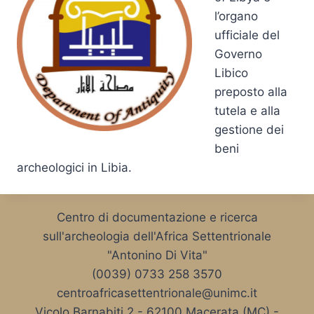
l’organo
ufficiale del
Governo
Libico
preposto alla
tutela e alla
gestione dei
beni
archeologici in Libia.
Centro di documentazione e ricerca
sull'archeologia dell'Africa Settentrionale
"Antonino Di Vita"
(0039) 0733 258 3570
centroafricasettentrionale@unimc.it
Vicolo Barnabiti 2 - 62100 Macerata (MC) -