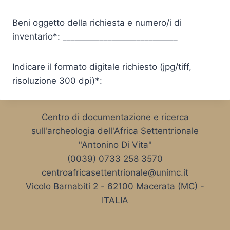
Beni oggetto della richiesta e numero/i di
inventario*: ____________________________
Indicare il formato digitale richiesto (jpg/tiff,
risoluzione 300 dpi)*:
Centro di documentazione e ricerca
sull'archeologia dell'Africa Settentrionale
"Antonino Di Vita"
(0039) 0733 258 3570
centroafricasettentrionale@unimc.it
Vicolo Barnabiti 2 - 62100 Macerata (MC) -
ITALIA